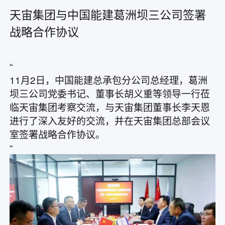
天宙集团与中国能建葛洲坝三公司签署
战略合作协议
“
11月2日，中国能建总承包分公司总经理，葛洲
坝三公司党委书记、董事长胡义重等领导一行莅
临天宙集团考察交流，与天宙集团董事长李天恩
进行了深入友好的交流，并在天宙集团总部会议
室签署战略合作协议。
“