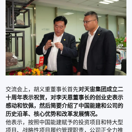
交流会上，胡义重董事长首先
对天宙集团成立二
十周年表示祝贺，对李天恩董事长的创业史表示
感动和钦佩，然后简要介绍了中国能建和公司的
历史沿革、核心优势和改革发展情况。
他表示，按照中国能建赋予的投资项目和特大型
项目、战略性项目履约管理职责，公司正全力推