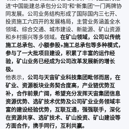
进“中国能建总承包分公司”和“新集团”一门两牌协
同发展。公司业务结构形成了国际国内三七开、
投资施工六四开的发展格局，主营业务涵盖全水
领域、综合交通、城市建设、新能源、矿山资源
和乡村振兴等多领域。
在矿山领域，公司以传统
施工总承包、小额参股+施工总承包等多种模式，
参与了一大批项目建设，积累了丰富的运作经
验，矿山业务已经成为公司改革发展新的增长
极。
他表示，
公司与天宙矿业科技集团毗邻而居，在
矿业、资源板块业务契合度高，产业链优势互
补，合作前景广阔，希望充分发挥天宙集团信息
资源优势、选矿技术优势及公司矿业业务领域丰
富的建设经验优势，互联互通，强强联手，深化
在资源共享、选矿技术、矿山投资、矿山建设等
方面合作，携手同行，互利共赢。