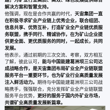
解决方案和智慧支持。
他强调，现在是合作共赢的时代，
天宙集团一直
在积极寻求矿业产业链上优秀企业，联合组团、
信息共享、优势互补，打造矿业全产业链优质服
务联盟，携手同行、精诚协作，在为矿山企业提
供更全面、更优质服务的同时，一起成长，共同
发展。
他表示，通过前期的三次交流、考察，双方相互
了解，彼此认可，
能与中国能建葛洲坝三公司达
成战略合作，是天宙集团布局矿业全产业链联盟
服务平台一重要环节，也为矿业行业高质量发展
期待与中国能建葛洲坝三公司战
注入鲜活动力。
略携手，强强联合，充分发挥矿业全产业链联盟
服务平台优势，
更好的服务于国内外矿业市场，
共谱矿业高质量发展新篇章。