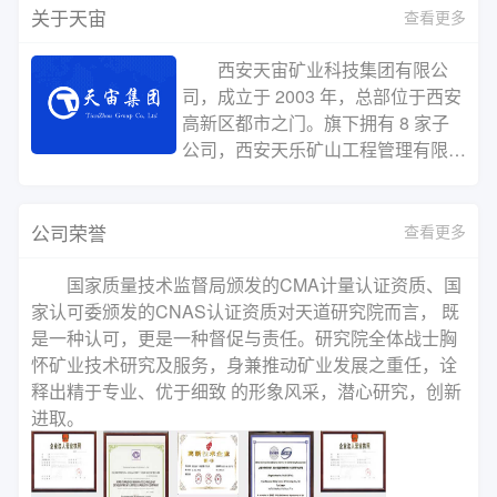
关于天宙
查看更多
西安天宙矿业科技集团有限公
司，成立于 2003 年，总部位于西安
高新区都市之门。旗下拥有 8 家子
公司，西安天乐矿山工程管理有限公
司、西安天道矿产品研究院有限公
司、西安天仁矿业信息科技有限公
司、西安天易贸易有限公司、西安天
公司荣誉
查看更多
慧矿山工程监理有限公司、西安天诚
矿业环保科技有限公司、西安天聪智
国家质量技术监督局颁发的CMA计量认证资质、国
能矿山科技有限公司、西安天德矿业
家认可委颁发的CNAS认证资质对天道研究院而言， 既
股权投资管理有限公司，主营业务包
是一种认可，更是一种督促与责任。研究院全体战士胸
括选厂承包、选矿试验、矿石化验、
怀矿业技术研究及服务，身兼推动矿业发展之重任，诠
矿权交易、矿产品贸易、矿山建设、
释出精于专业、优于细致 的形象风采，潜心研究，创新
选厂设计、矿山设计、技术咨询与培
进取。
训、矿产品贸易、药剂推广、EPC
总承包等。截至2022年，已为国内
外矿山企业提供多项选矿设计、选矿