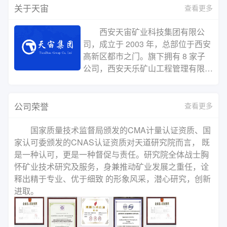
关于天宙
查看更多
西安天宙矿业科技集团有限公
司，成立于 2003 年，总部位于西安
高新区都市之门。旗下拥有 8 家子
公司，西安天乐矿山工程管理有限公
司、西安天道矿产品研究院有限公
司、西安天仁矿业信息科技有限公
司、西安天易贸易有限公司、西安天
公司荣誉
查看更多
慧矿山工程监理有限公司、西安天诚
矿业环保科技有限公司、西安天聪智
国家质量技术监督局颁发的CMA计量认证资质、国
能矿山科技有限公司、西安天德矿业
家认可委颁发的CNAS认证资质对天道研究院而言， 既
股权投资管理有限公司，主营业务包
是一种认可，更是一种督促与责任。研究院全体战士胸
括选厂承包、选矿试验、矿石化验、
怀矿业技术研究及服务，身兼推动矿业发展之重任，诠
矿权交易、矿产品贸易、矿山建设、
释出精于专业、优于细致 的形象风采，潜心研究，创新
选厂设计、矿山设计、技术咨询与培
进取。
训、矿产品贸易、药剂推广、EPC
总承包等。截至2022年，已为国内
外矿山企业提供多项选矿设计、选矿