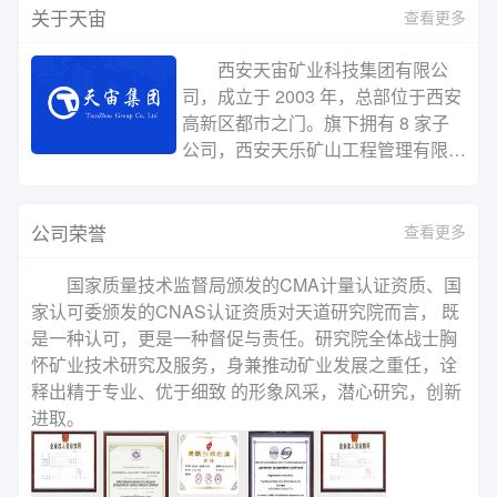
关于天宙
查看更多
西安天宙矿业科技集团有限公
司，成立于 2003 年，总部位于西安
高新区都市之门。旗下拥有 8 家子
公司，西安天乐矿山工程管理有限公
司、西安天道矿产品研究院有限公
司、西安天仁矿业信息科技有限公
司、西安天易贸易有限公司、西安天
公司荣誉
查看更多
慧矿山工程监理有限公司、西安天诚
矿业环保科技有限公司、西安天聪智
国家质量技术监督局颁发的CMA计量认证资质、国
能矿山科技有限公司、西安天德矿业
家认可委颁发的CNAS认证资质对天道研究院而言， 既
股权投资管理有限公司，主营业务包
是一种认可，更是一种督促与责任。研究院全体战士胸
括选厂承包、选矿试验、矿石化验、
怀矿业技术研究及服务，身兼推动矿业发展之重任，诠
矿权交易、矿产品贸易、矿山建设、
释出精于专业、优于细致 的形象风采，潜心研究，创新
选厂设计、矿山设计、技术咨询与培
进取。
训、矿产品贸易、药剂推广、EPC
总承包等。截至2022年，已为国内
外矿山企业提供多项选矿设计、选矿