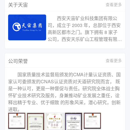
关于天宙
查看更多
西安天宙矿业科技集团有限公
司，成立于 2003 年，总部位于西安
高新区都市之门。旗下拥有 8 家子
公司，西安天乐矿山工程管理有限公
司、西安天道矿产品研究院有限公
司、西安天仁矿业信息科技有限公
司、西安天易贸易有限公司、西安天
公司荣誉
查看更多
慧矿山工程监理有限公司、西安天诚
矿业环保科技有限公司、西安天聪智
国家质量技术监督局颁发的CMA计量认证资质、国
能矿山科技有限公司、西安天德矿业
家认可委颁发的CNAS认证资质对天道研究院而言， 既
股权投资管理有限公司，主营业务包
是一种认可，更是一种督促与责任。研究院全体战士胸
括选厂承包、选矿试验、矿石化验、
怀矿业技术研究及服务，身兼推动矿业发展之重任，诠
矿权交易、矿产品贸易、矿山建设、
释出精于专业、优于细致 的形象风采，潜心研究，创新
选厂设计、矿山设计、技术咨询与培
进取。
训、矿产品贸易、药剂推广、EPC
总承包等。截至2022年，已为国内
外矿山企业提供多项选矿设计、选矿