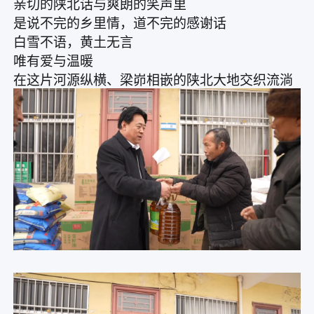
亲切的陕北话与爽朗的笑声里
是说不完的乡里情，道不完的感谢话
白雪不语，黄土无言
唯有爱与温暖
在这片河源纵横、梁峁相嵌的陕北大地交织流淌