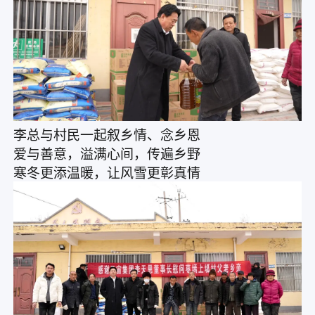
李总与村民一起叙乡情、念乡恩
爱与善意，溢满心间，传遍乡野
寒冬更添温暖，让风雪更彰真情