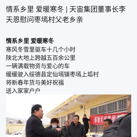
情系乡里 爱暖寒冬 | 天宙集团董事长李
天恩慰问枣墕村父老乡亲
情系乡里 爱暖寒冬
寒风冬雪里驱车十几个小时
陕北大地上跨越五百余公里
一辆满载物资与爱心的车
缓缓驶入绥德县定仙墕镇枣墕上坬村
将新春年货与美好祝福
送入家家户户