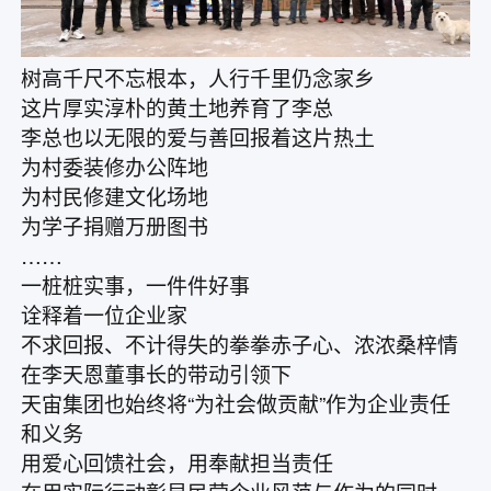
树高千尺不忘根本，人行千里仍念家乡
这片厚实淳朴的黄土地养育了李总
李总也以无限的爱与善回报着这片热土
为村委装修办公阵地
为村民修建文化场地
为学子捐赠万册图书
……
一桩桩实事，一件件好事
诠释着一位企业家
不求回报、不计得失的拳拳赤子心、浓浓桑梓情
在李天恩董事长的带动引领下
天宙集团也始终将“为社会做贡献”作为企业责任
和义务
用爱心回馈社会，用奉献担当责任